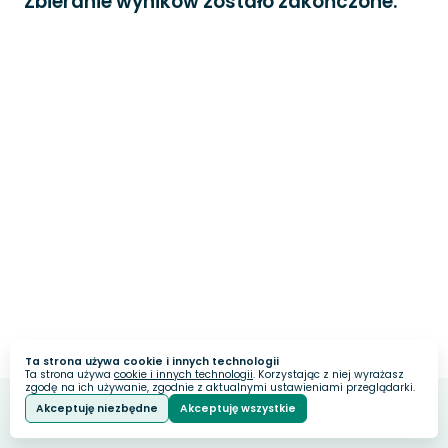
Zbieranie wyników zostało zakończone.
Ta strona używa cookie i innych technologii
Ta strona używa
cookie i innych technologii
. Korzystając z niej wyrażasz
zgodę na ich używanie, zgodnie z aktualnymi ustawieniami przeglądarki.
Akceptuję niezbędne
Akceptuję wszystkie
Webankieta
Stworzone na